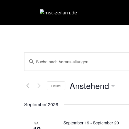
Veranstaltungen
Bitte
Suche
Schlüsselwort
und
eingeben.
Ansichten,
Anstehend
Suche
Navigation
Heute
nach
Datum
Veranstaltungen
wählen.
September 2026
Schlüsselwort.
September 19
-
September 20
SA.